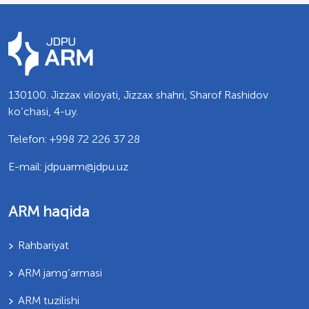
130100. Jizzax viloyati, Jizzax shahri, Sharof Rashidov
ko’chasi, 4-uy.
Telefon: +998 72 226 37 28
E-mail: jdpuarm@jdpu.uz
ARM haqida
Rahbariyat
ARM jamg’armasi
ARM tuzilishi