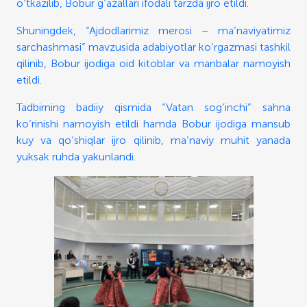
o‘tkazilib, Bobur g‘azallari ifodali tarzda ijro etildi.
Shuningdek, “Ajdodlarimiz merosi – ma’naviyatimiz
sarchashmasi” mavzusida adabiyotlar ko‘rgazmasi tashkil
qilinib, Bobur ijodiga oid kitoblar va manbalar namoyish
etildi.
Tadbirning badiiy qismida “Vatan sog‘inchi” sahna
ko‘rinishi namoyish etildi hamda Bobur ijodiga mansub
kuy va qo‘shiqlar ijro qilinib, ma’naviy muhit yanada
yuksak ruhda yakunlandi.