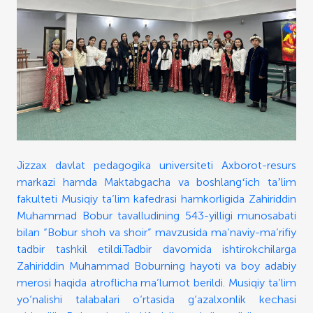
Jizzax davlat pedagogika universiteti Axborot-resurs
markazi hamda Maktabgacha va boshlangʻich taʼlim
fakulteti Musiqiy ta’lim kafedrasi hamkorligida Zahiriddin
Muhammad Bobur tavalludining 543-yilligi munosabati
bilan “Bobur shoh va shoir” mavzusida ma’naviy-ma’rifiy
tadbir tashkil etildi.
Tadbir davomida ishtirokchilarga
Zahiriddin Muhammad Boburning hayoti va boy adabiy
merosi haqida atroflicha ma’lumot berildi. Musiqiy ta’lim
yo‘nalishi talabalari o‘rtasida g‘azalxonlik kechasi