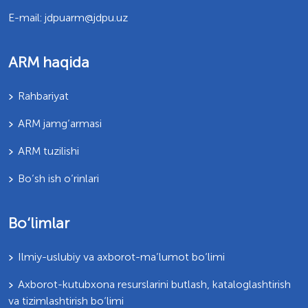
E-mail: jdpuarm@jdpu.uz
ARM haqida
Rahbariyat
ARM jamg’armasi
ARM tuzilishi
Bo’sh ish o’rinlari
Bo‘limlar
Ilmiy-uslubiy va axborot-ma’lumot bo‘limi
Axborot-kutubxona resurslarini butlash, kataloglashtirish
va tizimlashtirish bo‘limi