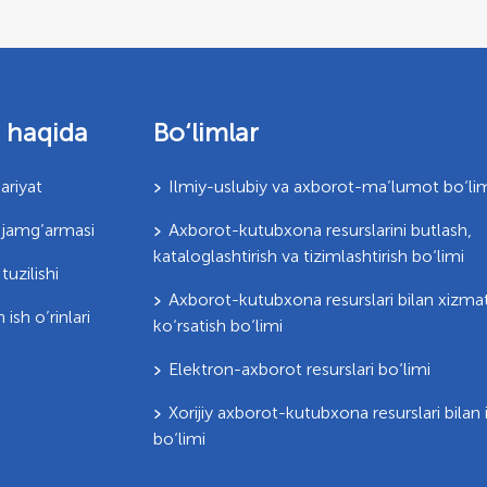
 haqida
Bo‘limlar
ariyat
Ilmiy-uslubiy va axborot-ma’lumot bo‘li
jamg’armasi
Axborot-kutubxona resurslarini butlash,
kataloglashtirish va tizimlashtirish bo‘limi
uzilishi
Axborot-kutubxona resurslari bilan xizma
 ish o’rinlari
ko‘rsatish bo‘limi
Elektron-axborot resurslari bo‘limi
Xorijiy axborot-kutubxona resurslari bilan 
bo‘limi