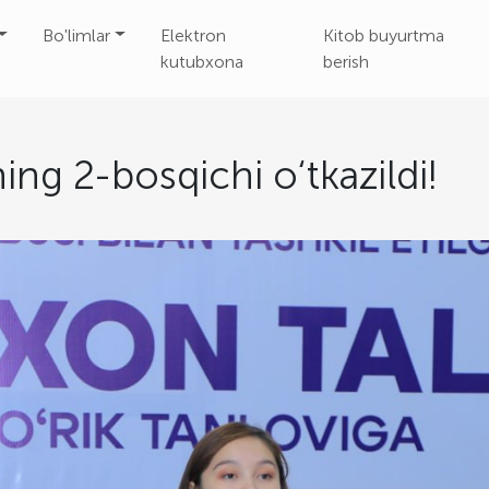
Bo'limlar
Elektron
Kitob buyurtma
kutubxona
berish
ing 2-bosqichi o‘tkazildi!