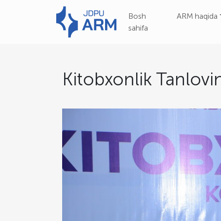
Bosh
ARM haqida
sahifa
Kitobxonlik Tanlovin