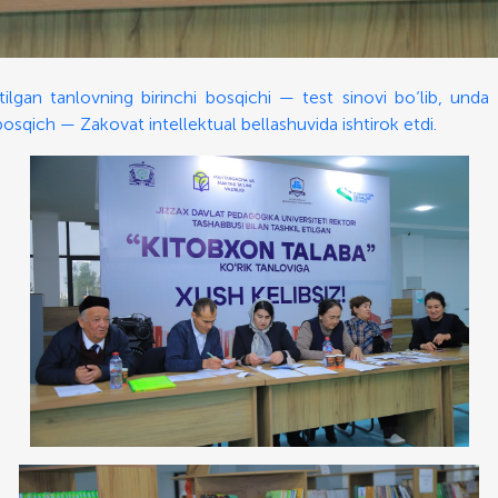
tilgan tanlovning birinchi bosqichi — test sinovi bo‘lib, unda t
bosqich — Zakovat intellektual bellashuvida ishtirok etdi.