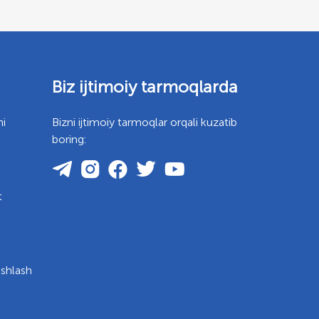
Biz ijtimoiy tarmoqlarda
mi
Bizni ijtimoiy tarmoqlar orqali kuzatib
boring:
t
ishlash