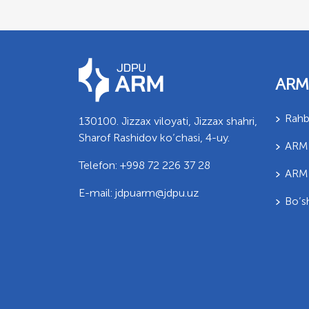
ARM
Rahb
130100. Jizzax viloyati, Jizzax shahri,
Sharof Rashidov ko’chasi, 4-uy.
ARM 
Telefon: +998 72 226 37 28
ARM t
E-mail: jdpuarm@jdpu.uz
Bo’sh